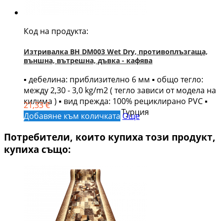
Код на продукта:
Изтривалка BH DM003 Wet Dry, противоплъзгаща,
външна, вътрешна, дъвка - кафява
▪ дебелина: приблизително 6 мм ▪ общо тегло:
между 2,30 - 3,0 kg/m2 ( тегло зависи от модела на
килима ) ▪ вид прежда: 100% рециклирано PVC ▪
21,33 €
страна на производство: Турция
Добавяне към количката
Още
Потребители, които купиха този продукт,
купиха също: