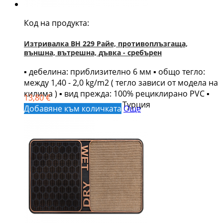
Код на продукта:
Изтривалка BH 229 Pайе, противоплъзгаща,
външна, вътрешна, дъвка - сребърен
▪ дебелина: приблизително 6 мм ▪ общо тегло:
между 1,40 - 2,0 kg/m2 ( тегло зависи от модела на
килима ) ▪ вид прежда: 100% рециклирано PVC ▪
13,80 €
страна на производство: Турция
Добавяне към количката
Още