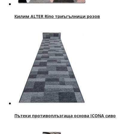
Килим ALTER Rino триъгълници розов
Пътеки противоплъзгаща основа ICONA сиво