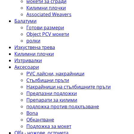
мокети за сгради
Килимни плочки
Associated Weavers
Балатуми
Готови размери
Object PCV мокети
ролки
Изкуствена трева
Килимни плочки
Изтривалки
Aксесоари
PVC лайсни, накрайници
Стълбищни пръти
Накрайници на стълбищните пръти
Предпазни подложки
Препарати за килими
подложка против подхлъзване
Bona
Обкантване
Подложка за мокет
Olfa - ножове, остриета