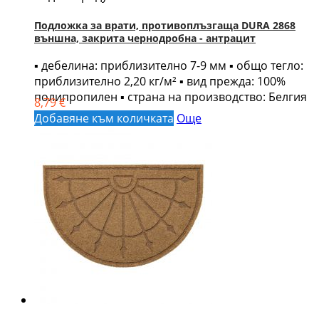
Подложка за врати, противоплъзгаща DURA 2868
външна, закрита чернодробна - антрацит
▪ дебелина: приблизително 7-9 мм ▪ общо тегло:
приблизително 2,20 кг/м² ▪ вид прежда: 100%
полипропилен ▪ страна на производство: Белгия
8,79 €
Добавяне към количката
Още