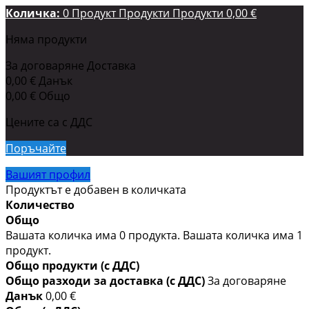
Количка:
0
Продукт
Продукти
Продукти
0,00 €
Няма продукти
За договаряне
Доставка
0,00 €
Данък
0,00 €
Общо
Цените са с ДДС
Поръчайте
Вашият профил
Продуктът е добавен в количката
Количество
Общо
Вашата количка има
0
продукта.
Вашата количка има 1
продукт.
Общо продукти (с ДДС)
Общо разходи за доставка (с ДДС)
За договаряне
Данък
0,00 €