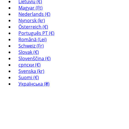
Lietuvių (€)
Magyar (Ft)
Nederlands (€)
Nynorsk (kr)
Österreich (€)
Português PT (€)
Română (Lei)
Schweiz (Fr)
Slovak (€)
Slovenščina (€)
српски (€)
Svenska (kr)
Suomi (€)
Українська (₴)