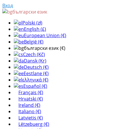
Вход
български език
Polski (zł)
English (£)
European Union (€)
België (€)
български език (€)
Czech (Kč)
Dansk (Kr)
Deutsch (€)
Eestlane (€)
ελληνικά (€)
Español (€)
Français (€)
Hrvatski (€)
Ireland (€)
Italiano (€)
Latvietis (€)
Lëtzebuerg (€)