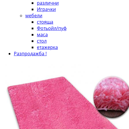
различни
Играчки
мебели
стояща
Фотьойл/пуф
маса
стол
етажерка
Разпродажба !