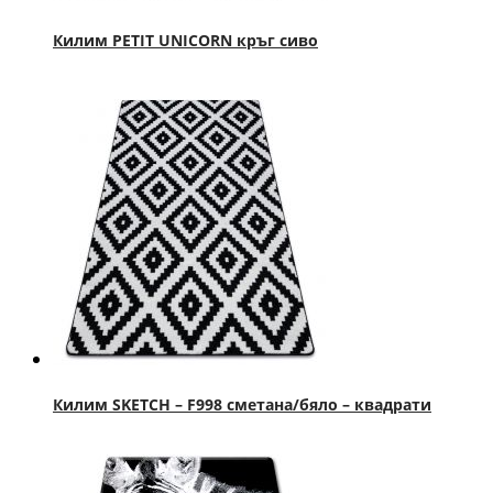
Килим PETIT UNICORN кръг сиво
Килим SKETCH – F998 сметана/бяло – квадрати