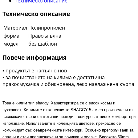
Техническо описание
Техническо описание
Материал
Полипропилен
форма
Правоъгълна
модел
без шаблон
Повече информация
▪ продуктът е напълно нов
▪ за почистването на килима е достатъчна
прахосмукачка и обикновена, леко навлажнена кърпа
Това е килим тип
shaggy.
Характеризира се с висок косъм и
пухкавост
.
Килимите от колекцията
SHAGGY 5 cм
са произведени от
висококачествени синтетични прежди – осигуряват висок комфорт при
използване
.
Използваните в колекцията цветове, прекрасно се
комбинират със сеъвременните интериори
.
Особено препоръчвани за
спални и стаи предназначени за почивка и релакс
.
Високото
50mm