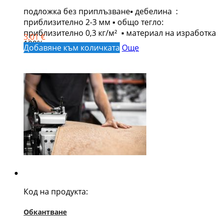
подложка без приплъзване▪ дебелина :
приблизително 2-3 мм ▪ общо тегло:
приблизително 0,3 кг/м² ▪ материал на изработка
3,01 €
100% полипропилен
Добавяне към количката
Още
Код на продукта:
Обкантване