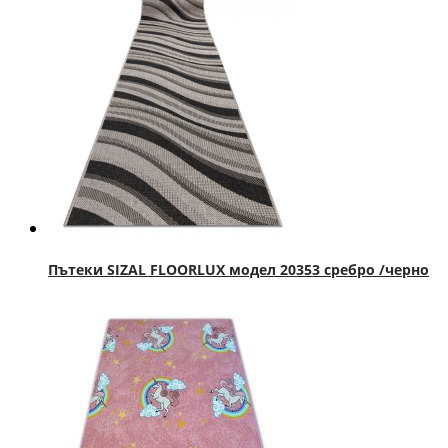
Пътеки SIZAL FLOORLUX модел 20353 сребро /черно