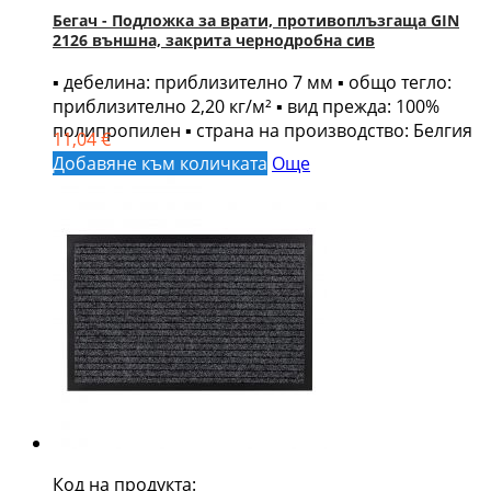
Бегач - Подложка за врати, противоплъзгаща GIN
2126 външна, закрита чернодробна сив
▪ дебелина: приблизително 7 мм ▪ общо тегло:
приблизително 2,20 кг/м² ▪ вид прежда: 100%
полипропилен ▪ страна на производство: Белгия
11,04 €
Добавяне към количката
Още
Код на продукта: