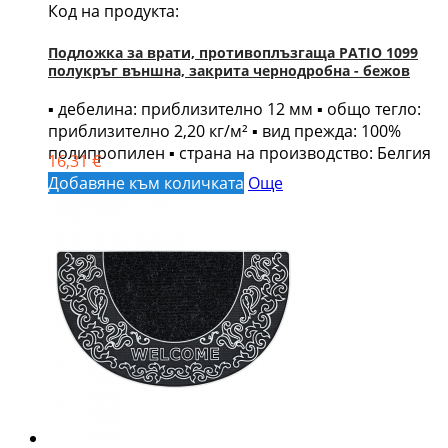
Код на продукта:
Подложка за врати, противоплъзгаща PATIO 1099
полукръг външна, закрита чернодробна - бежов
▪ дебелина: приблизително 12 мм ▪ общо тегло:
приблизително 2,20 кг/м² ▪ вид прежда: 100%
полипропилен ▪ страна на производство: Белгия
16,31 €
Добавяне към количката
Още