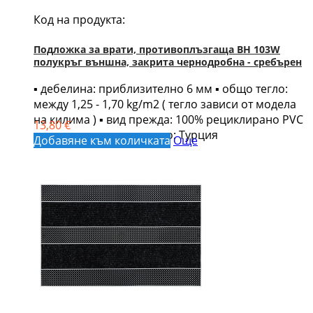
Код на продукта:
Подложка за врати, противоплъзгаща BH 103W
полукръг външна, закрита чернодробна - сребърен
▪ дебелина: приблизително 6 мм ▪ общо тегло:
между 1,25 - 1,70 kg/m2 ( тегло зависи от модела
на килима ) ▪ вид прежда: 100% рециклирано PVC
13,80 €
▪ страна на производство: Турция
Добавяне към количката
Още