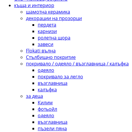
къща и интериор
шамотна керамика
декорации на прозорци
пердета
карнизи
pолетна щора
завеси
Flokati вълна
Стълбищно покритие
покривало / одеяло / възглавница / калъфка
одеяло
покривало за легло
възглавница
калъфка
за деца
Килим
фотьойл
одеяло
възглавница
пъзели пяна