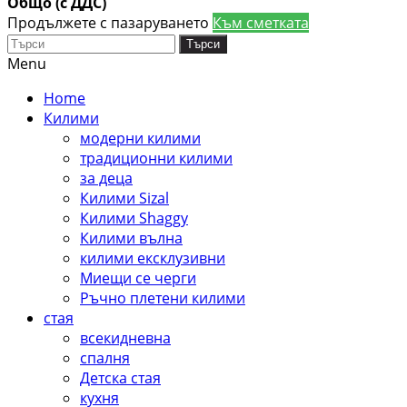
Общо (с ДДС)
Продължете с пазаруването
Към сметката
Търси
Menu
Home
Килими
модерни килими
традиционни килими
за деца
Килими Sizal
Килими Shaggy
Килими вълна
килими ексклузивни
Миещи се черги
Ръчно плетени килими
стая
всекидневна
спалня
Детска стая
кухня