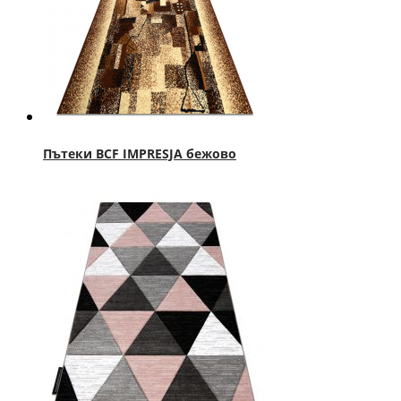
Пътеки BCF IMPRESJA бежово