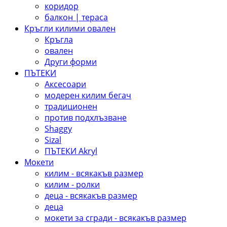
коридор
балкон | тераса
Кръгли килими овален
Кръгла
овален
Други форми
ПЪТЕКИ
Aксесоари
модерен килим бегач
традиционен
против подхлъзване
Shaggy
Sizal
ПЪТЕКИ Akryl
Мокети
килим - всякакъв размер
килим - ролки
деца - всякакъв размер
деца
мокети за сгради - всякакъв размер